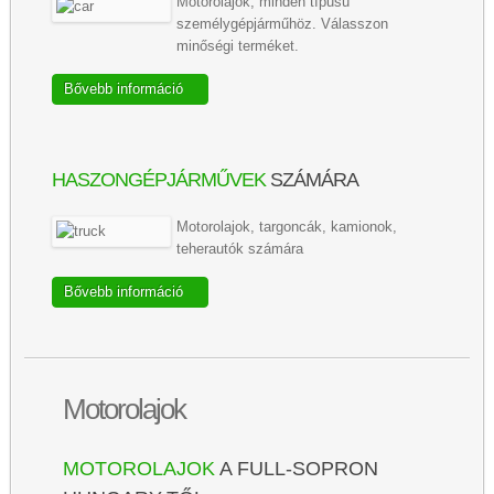
Motorolajok, minden típusú
személygépjárműhöz. Válasszon
minőségi terméket.
Bővebb információ
HASZONGÉPJÁRMŰVEK
SZÁMÁRA
Motorolajok, targoncák, kamionok,
teherautók számára
Bővebb információ
Motorolajok
MOTOROLAJOK
A FULL-SOPRON