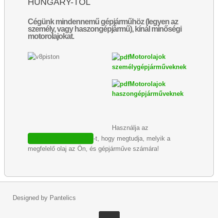
HUNGARY-TŐL
Cégünk mindennemű gépjárműhöz (legyen az
személy, vagy haszongépjármű), kínál minőségi
motorolajokat.
Motorolajok
személygépjárműveknek
Motorolajok
haszongépjárműveknek
Használja az
OMV OLAJKERESŐ
-t, hogy megtudja, melyik a
megfelelő olaj az Ön, és gépjárműve számára!
Designed by Pantelics